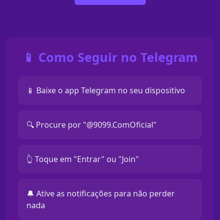
📱 Como Seguir no Telegram
📱 Baixe o app Telegram no seu dispositivo
🔍 Procure por "@9099.ComOficial"
👆 Toque em "Entrar" ou "Join"
🔔 Ative as notificações para não perder
nada