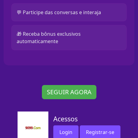
💬 Participe das conversas e interaja
🎁 Receba bônus exclusivos
automaticamente
SEGUIR AGORA
Acessos
Login
Registrar-se