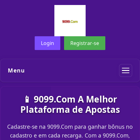
Login
Registrar-se
Menu
📱 9099.Com A Melhor
Plataforma de Apostas
Cadastre-se na 9099.Com para ganhar bônus no
cadastro e em cada recarga. Com a 9099.Com,