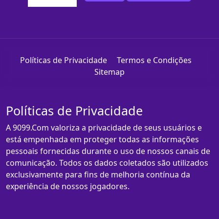
Políticas de Privacidade
Termos e Condições
Sitemap
Políticas de Privacidade
A 9099.Com valoriza a privacidade de seus usuários e
está empenhada em proteger todas as informações
pessoais fornecidas durante o uso de nossos canais de
comunicação. Todos os dados coletados são utilizados
exclusivamente para fins de melhoria contínua da
experiência de nossos jogadores.