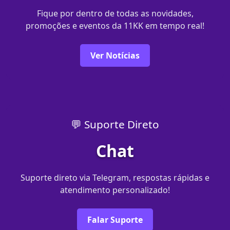
Fique por dentro de todas as novidades,
promoções e eventos da 11KK em tempo real!
Ver Notícias
💬 Suporte Direto
Chat
Suporte direto via Telegram, respostas rápidas e
atendimento personalizado!
Falar Suporte