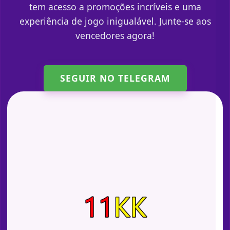
tem acesso a promoções incríveis e uma
experiência de jogo inigualável. Junte-se aos
vencedores agora!
SEGUIR NO TELEGRAM