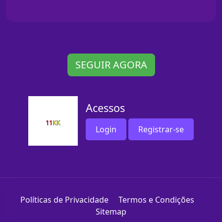
SEGUIR AGORA
Acessos
Login
Registrar-se
Políticas de Privacidade
Termos e Condições
Sitemap