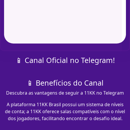
📱 Canal Oficial no Telegram!
📱 Benefícios do Canal
Descubra as vantagens de seguir a 11KK no Telegram
A plataforma 11KK Brasil possui um sistema de níveis
de conta; a 11KK oferece salas compatíveis com o nível
dos jogadores, facilitando encontrar o desafio ideal.